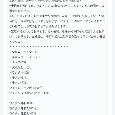
⚠︎必ず避妊、去勢手術を行う飼い主様のみ販売を致します。
○予約金を預けて頂いたあと、お客様のご都合によるキャンセルの場合には
返金出来ません。
○当方の過失による死亡や重大な怪我などが起こりお渡しが難しくなった場
合には、返金ではなく代犬となります。代犬は、その時に子犬が産まれてい
ない様でしたら次のお産までお待ち頂きます。
○繁殖不可となっております。必ず去勢、避妊手術を行なって頂くようお願
いしております。血統書は、手術が済んだ証明書を送って頂いてからの郵送
となります。
＊＊＊＊＊＊＊＊＊＊＊＊＊＊＊＊＊＊＊＊＊
・父親→レッドマール
・母親→ブラックトライ
・子犬の体重→
・欠点など→なし
・ワクチン回数→
・子犬の性格→
・子犬の特徴→
マイクロチップ代 5,500円
ワクチン代金の詳細となります。
ワクチン1回8.800円
ワクチン2回17,600円
ワクチン3回26,400円