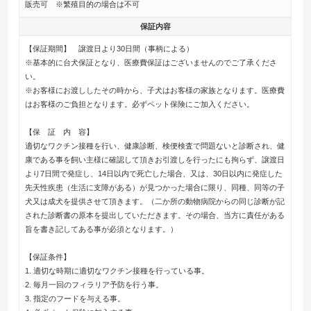
販売可 ※繁殖目的の場合は不可
保証内容
【保証期間】 譲渡日より30日間（事柄による）
※基本的に台犬保証となり、医療費保証はございませんのでご了承くださ
い。
※お客様にお渡ししたその時から、子犬はお客様の家族となります。医療費
はお客様のご負担となります。必ずペット保険にご加入ください。
【保 証 内 容】
適切なワクチン接種を行い、健康診断、検便検査で問題ないと診断され、健
康である事を飼い主様に確認して頂きお引渡しを行ったにも拘らず、譲渡日
より7日間で発症し、14日以内で死亡した場合、又は、30日以内に発症した
先天性疾患（生活に支障がある）が見つかった場合に限り、同種、同等の子
犬又は成犬を提供させて頂きます。（二か所の動物病院からの同じ診断が記
された診断書の原本を提出していただきます。その場合、当方に責任がある
旨を書き記してある事が必須となります。）
【保証条件】
1. 適切な時期に適切なワクチン接種を行っている事。
2. 毎月一回のフィラリア予防を行う事。
3. 指定のフードを与える事。