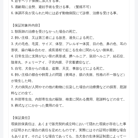
4. 必ずペット保険に加入する事。
5. 適齢期に去勢、避妊手術を受ける事。（繁殖不可）
6. 体調不良が見られた時には必ず動物病院にて診察、治療を受ける事。
【保証対象外内容】
1. 獣医師の治療を受けなかった場合の死亡。
2. 飼い主様、又は第三者による故意、過失による死亡。
3. 犬の毛色、毛質、サイズ、体型、アレルギー体質、目の色、鼻の色、耳の
形状、歯の噛み合わせ、成長過程で起こる生命に関わらない個体差。
4. 日常生活に支障がない骨の異形成、臍ヘルニア、鼠径ヘルニア、結石症、
陰睾丸、チェリーアイ、子宮内膜、子宮蓄膿症など。
5. 自宅、犬舎からの逃走、盗難、天災、事故などによる死亡。
6. 飼い主様の都合や飼育上の問題（夜鳴き、躾の失敗、性格の不一致など）
が発生した時。
7. 犬の病気が人間やその他の動物に伝染した場合の治療費などの損害、慰謝
料などの全て。
8. 外部寄生虫、内部寄生虫の駆除、検査に関わる費用、慰謝料などの全て。
9. 葬式などにかかった費用の全て。
【保証責任】
瑕疵担保責任は、あくまで販売契約成立時において隠れた瑕疵が存在した事
が証明された場合の責任を定めたものです。実際にはその証明が困難な場合
もあります。そのような場合であっても、当犬舎の生体保証制度によって一