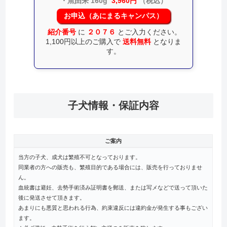
・魚由来 160g
3,960円
（税込）
お申込（あにまるキャンパス）
紹介番号
に
２０７６
とご入力ください。
1,100円以上のご購入で
送料無料
となりま
す。
子犬情報・保証内容
ご案内
当方の子犬、成犬は繁殖不可となっております。
同業者の方への販売も、繁殖目的である場合には、販売を行っておりませ
ん。
血統書は避妊、去勢手術済み証明書を郵送、または写メなどで送って頂いた
後に発送させて頂きます。
あまりにも悪質と思われる行為、約束違反には違約金が発生する事もござい
ます。