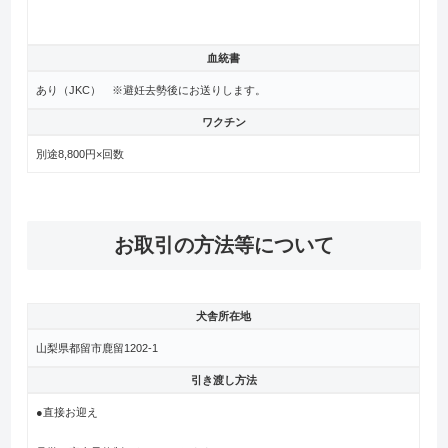
血統書
あり（JKC） ※避妊去勢後にお送りします。
ワクチン
別途8,800円×回数
お取引の方法等について
犬舎所在地
山梨県都留市鹿留1202-1
引き渡し方法
●直接お迎え