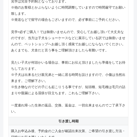
見学は完全予約制となっております。
※他のお客様とかぶらないように時間調整していますので時間厳守でお願い
致します。
※発送などで留守の場合もございますので、必ず事前にご予約ください。
見学=必ずご購入！では御座いませんので、安心してお越し頂いて大丈夫な
のですが、当方は子犬をショーケースなどに展示している訳では御座いませ
んので、ペットショップへお越し頂く感覚でお越しにならないでください。
あくまでも、犬舎だと言う事をご理解頂けましたら有難いです。
見たい子犬が何頭かいる場合は、事前にお伝え頂けましたら準備をしてお待
ちしております。
※子犬は出来るだけ親兄弟と一緒に居る時間を設けますので、小傷は当然出
来ます。ご理解下さい。
※生き物なのでどの子にも起こりうる事ですが、短頭種、短毛種は毛穴の詰
まりや脂漏による湿疹が目立ちます。これもご理解下さい。
一度連れ帰った生体の返品、交換、返金は、一切出来ませんのでご了承下さ
い。
引き渡し時期
購入お申込み後、予約金のご入金が確認出来次第、ご希望の引き渡し方法・
日時にお引き渡しいたします。