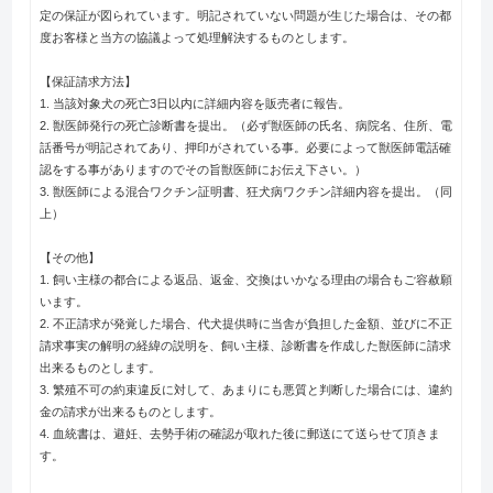
定の保証が図られています。明記されていない問題が生じた場合は、その都
度お客様と当方の協議よって処理解決するものとします。
【保証請求方法】
1. 当該対象犬の死亡3日以内に詳細内容を販売者に報告。
2. 獣医師発行の死亡診断書を提出。（必ず獣医師の氏名、病院名、住所、電
話番号が明記されてあり、押印がされている事。必要によって獣医師電話確
認をする事がありますのでその旨獣医師にお伝え下さい。）
3. 獣医師による混合ワクチン証明書、狂犬病ワクチン詳細内容を提出。（同
上）
【その他】
1. 飼い主様の都合による返品、返金、交換はいかなる理由の場合もご容赦願
います。
2. 不正請求が発覚した場合、代犬提供時に当舎が負担した金額、並びに不正
請求事実の解明の経緯の説明を、飼い主様、診断書を作成した獣医師に請求
出来るものとします。
3. 繁殖不可の約束違反に対して、あまりにも悪質と判断した場合には、違約
金の請求が出来るものとします。
4. 血統書は、避妊、去勢手術の確認が取れた後に郵送にて送らせて頂きま
す。