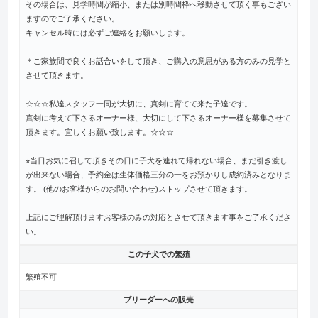
その場合は、見学時間が縮小、または別時間枠へ移動させて頂く事もござい
ますのでご了承ください。
キャンセル時には必ずご連絡をお願いします。
＊ご家族間で良くお話合いをして頂き、ご購入の意思がある方のみの見学と
させて頂きます。
☆☆☆私達スタッフ一同が大切に、真剣に育てて来た子達です。
真剣に考えて下さるオーナー様、大切にして下さるオーナー様を募集させて
頂きます。宜しくお願い致します。☆☆☆
⭐︎当日お気に召して頂きその日に子犬を連れて帰れない場合、まだ引き渡し
が出来ない場合、予約金は生体価格三分の一をお預かりし成約済みとなりま
す。 (他のお客様からのお問い合わせ)ストップさせて頂きます。
上記にご理解頂けますお客様のみの対応とさせて頂きます事をご了承くださ
い。
この子犬での繁殖
繁殖不可
ブリーダーへの販売