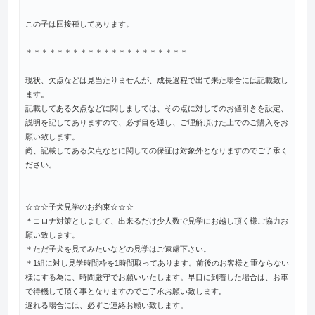
この子は回接種してあります。
＊＊＊＊＊＊＊＊＊＊＊＊＊＊＊＊＊＊＊＊＊
現状、欠点などは見当たりませんが、成長過程で出て来た場合には記載致し
ます。
記載してある欠点などに関しましては、その点に対してのお値引きを設定、
説明を記してありますので、必ず目を通し、ご理解頂けた上でのご購入をお
願い致します。
尚、記載してある欠点などに関しての保証は対象外となりますのでご了承く
ださい。
☆☆☆子犬見学のお約束☆☆☆
＊コロナ対策としまして、出来るだけ少人数で見学にお越し頂く様ご協力お
願い致します。
＊ただ子犬を見てみたいなどの見学はご遠慮下さい。
＊1組に対し見学時間枠を1時間取ってあります。前後のお客様と重ならない
様にする為に、時間厳守でお願いいたします。早目に到着した場合は、お車
で待機して頂く事となりますのでご了承お願い致します。
遅れる場合には、必ずご連絡お願い致します。