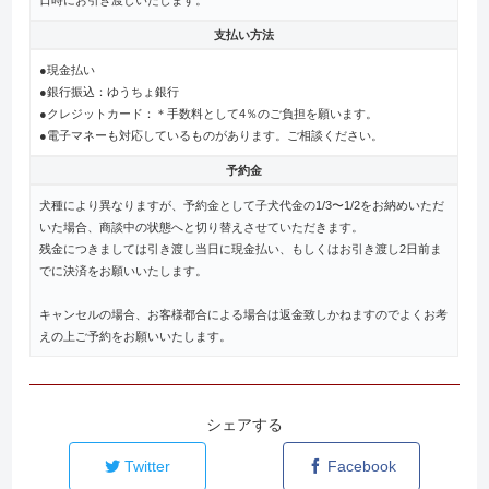
支払い方法
●現金払い
●銀行振込：ゆうちょ銀行
●クレジットカード：＊手数料として4％のご負担を願います。
●電子マネーも対応しているものがあります。ご相談ください。
予約金
犬種により異なりますが、予約金として子犬代金の1/3〜1/2をお納めいただ
いた場合、商談中の状態へと切り替えさせていただきます。
残金につきましては引き渡し当日に現金払い、もしくはお引き渡し2日前ま
でに決済をお願いいたします。
キャンセルの場合、お客様都合による場合は返金致しかねますのでよくお考
えの上ご予約をお願いいたします。
シェアする
Twitter
Facebook