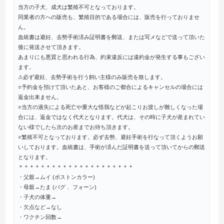
当方の子犬、成犬は繁殖不可となっております。
同業者の方への販売も、繁殖目的である場合には、販売を行っておりませ
ん。
血統書は避妊、去勢手術済み証明書を郵送、または写メなどで送って頂いた
後に発送させて頂きます。
あまりにも悪質と思われる行為、約束違反には違約金が発生する事もござい
ます。
⚠︎必ず避妊、去勢手術を行う飼い主様のみ販売を致します。
○予約金を預けて頂いたあと、お客様のご都合によるキャンセルの場合には
返金出来ません。
○当方の過失による死亡や重大な怪我などが起こりお渡しが難しくなった場
合には、返金ではなく代犬となります。代犬は、その時に子犬が産まれてい
ない様でしたら次のお産までお待ち頂きます。
○繁殖不可となっております。必ず去勢、避妊手術を行なって頂くようお願
いしております。血統書は、手術が済んだ証明書を送って頂いてからの郵送
となります。
＊＊＊＊＊＊＊＊＊＊＊＊＊＊＊＊＊＊＊＊＊
・父親→ムイ (ボストンカラー)
・母親→たま (パグ 、フォーン)
・子犬の体重→
・欠点など→なし
・ワクチン回数→