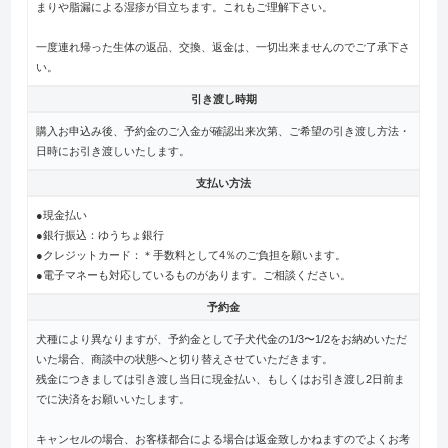
まりや脂漏による湿疹が目立ちます。これもご理解下さい。
一度連れ帰った生体の返品、交換、返金は、一切出来ませんのでご了承下さ
い。
引き渡し時期
購入お申込み後、予約金のご入金が確認出来次第、ご希望の引き渡し方法・
日時にお引き渡しいたします。
支払い方法
●現金払い
●銀行振込：ゆうちょ銀行
●クレジットカード：＊手数料として4％のご負担を願います。
●電子マネーも対応しているものがあります。ご相談ください。
予約金
犬種により異なりますが、予約金として子犬代金の1/3〜1/2をお納めいただ
いた場合、商談中の状態へと切り替えさせていただきます。
残金につきましては引き渡し当日に現金払い、もしくはお引き渡し2日前ま
でに決済をお願いいたします。
キャンセルの場合、お客様都合による場合は返金致しかねますのでよくお考