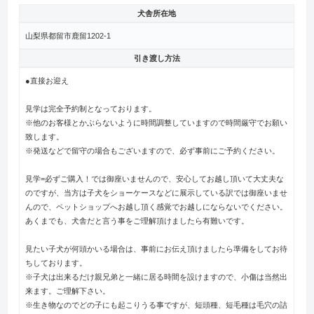
犬舎所在地
山梨県都留市鹿留1202-1
引き渡し方法
●直接お迎え
見学は完全予約制となっております。
※他のお客様とかぶらないように時間調整していますので時間厳守でお願い
致します。
※発送などで留守の場合もございますので、必ず事前にご予約ください。
見学=必ずご購入！では御座いませんので、安心してお越し頂いて大丈夫な
のですが、当方は子犬をショーケースなどに展示している訳では御座いませ
んので、ペットショップへお越し頂く感覚でお越しにならないでください。
あくまでも、犬舎だと言う事をご理解頂けましたら有難いです。
見たい子犬が何頭かいる場合は、事前にお伝え頂けましたら準備をしてお待
ちしております。
※子犬は出来るだけ親兄弟と一緒に居る時間を設けますので、小傷は当然出
来ます。ご理解下さい。
※生き物なのでどの子にも起こりうる事ですが、短頭種、短毛種は毛穴の詰