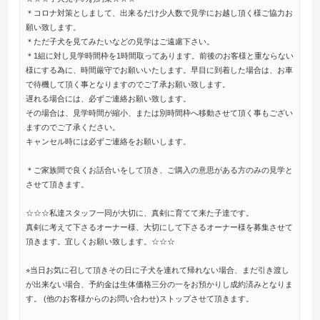
＊コロナ対策としまして、出来るだけ少人数で見学にお越し頂く様ご協力お
願い致します。
＊ただ子犬を見てみたいなどの見学はご遠慮下さい。
＊1組に対し見学時間枠を1時間取ってあります。前後のお客様と重ならない
様にする為に、時間厳守でお願いいたします。早目に到着した場合は、お車
で待機して頂く事となりますのでご了承お願い致します。
遅れる場合には、必ずご連絡お願い致します。
その場合は、見学時間が縮小、または別時間枠へ移動させて頂く事もござい
ますのでご了承ください。
キャンセル時には必ずご連絡をお願いします。
＊ご家族間で良くお話合いをして頂き、ご購入の意思がある方のみの見学と
させて頂きます。
☆☆☆私達スタッフ一同が大切に、真剣に育てて来た子達です。
真剣に考えて下さるオーナー様、大切にして下さるオーナー様を募集させて
頂きます。宜しくお願い致します。☆☆☆
⭐︎当日お気に召して頂きその日に子犬を連れて帰れない場合、まだ引き渡し
が出来ない場合、予約金は生体価格三分の一をお預かりし成約済みとなりま
す。 (他のお客様からのお問い合わせ)ストップさせて頂きます。