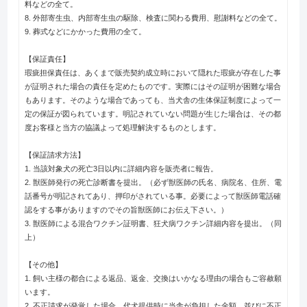
料などの全て。
8. 外部寄生虫、内部寄生虫の駆除、検査に関わる費用、慰謝料などの全て。
9. 葬式などにかかった費用の全て。
【保証責任】
瑕疵担保責任は、あくまで販売契約成立時において隠れた瑕疵が存在した事
が証明された場合の責任を定めたものです。実際にはその証明が困難な場合
もあります。そのような場合であっても、当犬舎の生体保証制度によって一
定の保証が図られています。明記されていない問題が生じた場合は、その都
度お客様と当方の協議よって処理解決するものとします。
【保証請求方法】
1. 当該対象犬の死亡3日以内に詳細内容を販売者に報告。
2. 獣医師発行の死亡診断書を提出。（必ず獣医師の氏名、病院名、住所、電
話番号が明記されてあり、押印がされている事。必要によって獣医師電話確
認をする事がありますのでその旨獣医師にお伝え下さい。）
3. 獣医師による混合ワクチン証明書、狂犬病ワクチン詳細内容を提出。（同
上）
【その他】
1. 飼い主様の都合による返品、返金、交換はいかなる理由の場合もご容赦願
います。
2. 不正請求が発覚した場合、代犬提供時に当舎が負担した金額、並びに不正