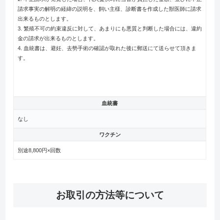
請求事実の解明の経緯の説明を、飼い主様、診断書を作成した獣医師に請求
出来るものとします。
3. 繁殖不可の約束違反に対して、あまりにも悪質と判断した場合には、違約
金の請求が出来るものとします。
4. 血統書は、避妊、去勢手術の確認が取れた後に郵送にて送らせて頂きま
す。
血統書
なし
ワクチン
別途8,800円×回数
お取引の方法等について