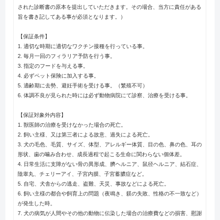
された診断書の原本を提出していただきます。その場合、当方に責任がある
旨を書き記してある事が必須となります。）
【保証条件】
1. 適切な時期に適切なワクチン接種を行っている事。
2. 毎月一回のフィラリア予防を行う事。
3. 指定のフードを与える事。
4. 必ずペット保険に加入する事。
5. 適齢期に去勢、避妊手術を受ける事。（繁殖不可）
6. 体調不良が見られた時には必ず動物病院にて診察、治療を受ける事。
【保証対象外内容】
1. 獣医師の治療を受けなかった場合の死亡。
2. 飼い主様、又は第三者による故意、過失による死亡。
3. 犬の毛色、毛質、サイズ、体型、アレルギー体質、目の色、鼻の色、耳の
形状、歯の噛み合わせ、成長過程で起こる生命に関わらない個体差。
4. 日常生活に支障がない骨の異形成、臍ヘルニア、鼠径ヘルニア、結石症、
陰睾丸、チェリーアイ、子宮内膜、子宮蓄膿症など。
5. 自宅、犬舎からの逃走、盗難、天災、事故などによる死亡。
6. 飼い主様の都合や飼育上の問題（夜鳴き、躾の失敗、性格の不一致など）
が発生した時。
7. 犬の病気が人間やその他の動物に伝染した場合の治療費などの損害、慰謝