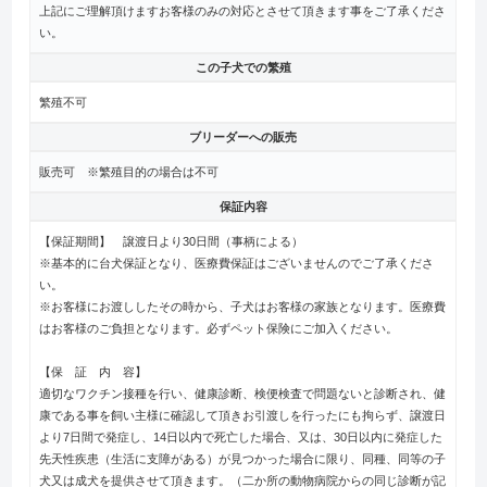
上記にご理解頂けますお客様のみの対応とさせて頂きます事をご了承くださ
い。
この子犬での繁殖
繁殖不可
ブリーダーへの販売
販売可 ※繁殖目的の場合は不可
保証内容
【保証期間】 譲渡日より30日間（事柄による）
※基本的に台犬保証となり、医療費保証はございませんのでご了承くださ
い。
※お客様にお渡ししたその時から、子犬はお客様の家族となります。医療費
はお客様のご負担となります。必ずペット保険にご加入ください。
【保 証 内 容】
適切なワクチン接種を行い、健康診断、検便検査で問題ないと診断され、健
康である事を飼い主様に確認して頂きお引渡しを行ったにも拘らず、譲渡日
より7日間で発症し、14日以内で死亡した場合、又は、30日以内に発症した
先天性疾患（生活に支障がある）が見つかった場合に限り、同種、同等の子
犬又は成犬を提供させて頂きます。（二か所の動物病院からの同じ診断が記