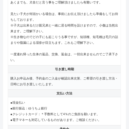
あくまでも、犬舎だと言う事をご理解頂けましたら有難いです。
見たい子犬が何頭かいる場合は、事前にお伝え頂けましたら準備をしてお待
ちしております。
※子犬は出来るだけ親兄弟と一緒に居る時間を設けますので、小傷は当然出
来ます。ご理解下さい。
※生き物なのでどの子にも起こりうる事ですが、短頭種、短毛種は毛穴の詰
まりや脂漏による湿疹が目立ちます。これもご理解下さい。
一度連れ帰った生体の返品、交換、返金は、一切出来ませんのでご了承下さ
い。
引き渡し時期
購入お申込み後、予約金のご入金が確認出来次第、ご希望の引き渡し方法・
日時にお引き渡しいたします。
支払い方法
●現金払い
●銀行振込：ゆうちょ銀行
●クレジットカード：＊手数料として4％のご負担を願います。
●電子マネーも対応しているものがあります。ご相談ください。
予約金