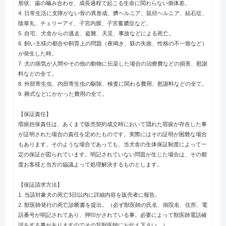
形状、歯の噛み合わせ、成長過程で起こる生命に関わらない個体差。
4. 日常生活に支障がない骨の異形成、臍ヘルニア、鼠径ヘルニア、結石症、
陰睾丸、チェリーアイ、子宮内膜、子宮蓄膿症など。
5. 自宅、犬舎からの逃走、盗難、天災、事故などによる死亡。
6. 飼い主様の都合や飼育上の問題（夜鳴き、躾の失敗、性格の不一致など）
が発生した時。
7. 犬の病気が人間やその他の動物に伝染した場合の治療費などの損害、慰謝
料などの全て。
8. 外部寄生虫、内部寄生虫の駆除、検査に関わる費用、慰謝料などの全て。
9. 葬式などにかかった費用の全て。
【保証責任】
瑕疵担保責任は、あくまで販売契約成立時において隠れた瑕疵が存在した事
が証明された場合の責任を定めたものです。実際にはその証明が困難な場合
もあります。そのような場合であっても、当犬舎の生体保証制度によって一
定の保証が図られています。明記されていない問題が生じた場合は、その都
度お客様と当方の協議よって処理解決するものとします。
【保証請求方法】
1. 当該対象犬の死亡3日以内に詳細内容を販売者に報告。
2. 獣医師発行の死亡診断書を提出。（必ず獣医師の氏名、病院名、住所、電
話番号が明記されてあり、押印がされている事。必要によって獣医師電話確
認をする事がありますのでその旨獣医師にお伝え下さい。）