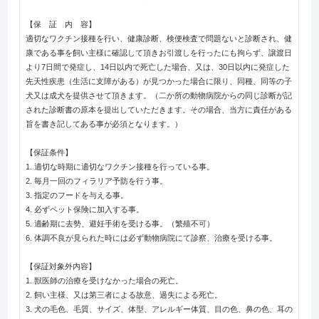
【保 証 内 容】
適切なワクチン接種を行い、健康診断、検便検査で問題ないと診断され、健
康である事を飼い主様に確認して頂きお引渡しを行ったにも拘らず、譲渡日
より7日間で発症し、14日以内で死亡した場合、又は、30日以内に発症した
先天性疾患（生活に支障がある）が見つかった場合に限り、同種、同等の子
犬又は成犬を提供させて頂きます。（二か所の動物病院からの同じ診断が記
された診断書の原本を提出していただきます。その場合、当方に責任がある
旨を書き記してある事が必須となります。）
【保証条件】
1. 適切な時期に適切なワクチン接種を行っている事。
2. 毎月一回のフィラリア予防を行う事。
3. 指定のフードを与える事。
4. 必ずペット保険に加入する事。
5. 適齢期に去勢、避妊手術を受ける事。（繁殖不可）
6. 体調不良が見られた時には必ず動物病院にて診察、治療を受ける事。
【保証対象外内容】
1. 獣医師の治療を受けなかった場合の死亡。
2. 飼い主様、又は第三者による故意、過失による死亡。
3. 犬の毛色、毛質、サイズ、体型、アレルギー体質、目の色、鼻の色、耳の