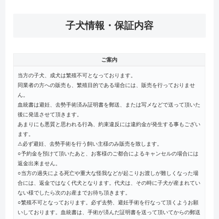
子犬情報・保証内容
ご案内
当方の子犬、成犬は繁殖不可となっております。
同業者の方への販売も、繁殖目的である場合には、販売を行っておりませ
ん。
血統書は避妊、去勢手術済み証明書を郵送、または写メなどで送って頂いた
後に発送させて頂きます。
あまりにも悪質と思われる行為、約束違反には違約金が発生する事もござい
ます。
⚠︎必ず避妊、去勢手術を行う飼い主様のみ販売を致します。
○予約金を預けて頂いたあと、お客様のご都合によるキャンセルの場合には
返金出来ません。
○当方の過失による死亡や重大な怪我などが起こりお渡しが難しくなった場
合には、返金ではなく代犬となります。代犬は、その時に子犬が産まれてい
ない様でしたら次のお産までお待ち頂きます。
○繁殖不可となっております。必ず去勢、避妊手術を行なって頂くようお願
いしております。血統書は、手術が済んだ証明書を送って頂いてからの郵送