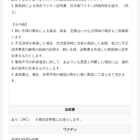
3. 獣医師による混合ワクチン証明書、狂犬病ワクチン詳細内容を提出。（同
上）
【その他】
1. 飼い主様の都合による返品、返金、交換はいかなる理由の場合もご容赦願
います。
2. 不正請求が発覚した場合、代犬提供時に当舎が負担した金額、並びに不正
請求事実の解明の経緯の説明を、飼い主様、診断書を作成した獣医師に請求
出来るものとします。
3. 繁殖不可の約束違反に対して、あまりにも悪質と判断した場合には、違約
金の請求が出来るものとします。
4. 血統書は、避妊、去勢手術の確認が取れた後に郵送にて送らせて頂きま
す。
血統書
あり（JKC） ※避妊去勢後にお送りします。
ワクチン
別途8,800円×回数